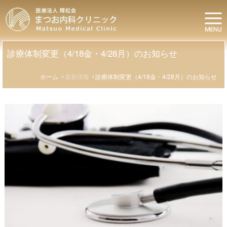
コ
ま
ン
つ
テ
ン
お
ツ
診療体制変更（4/18金・4/28月）のお知らせ
内
へ
科
ス
ホーム
最新情報
診療体制変更（4/18金・4/28月）のお知らせ
キ
ク
ッ
リ
プ
ニ
ッ
ク
|
医
療
法
人
輝