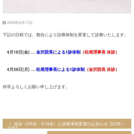
松
会
2025年3月17日
グ
ル
下記の日程では、都合により診療体制を変更して診療いたします。
ー
プ
4月18日(金) …
金沢院長による1診体制
（松尾理事長 休診）
4月28日(月) …
松尾理事長による1診体制
（金沢院長 休診）
何卒よろしくお願い申し上げます。
投
休診（3/5水・3/19水）と診療体制変更のお知らせ【2/28～
3/25】
稿