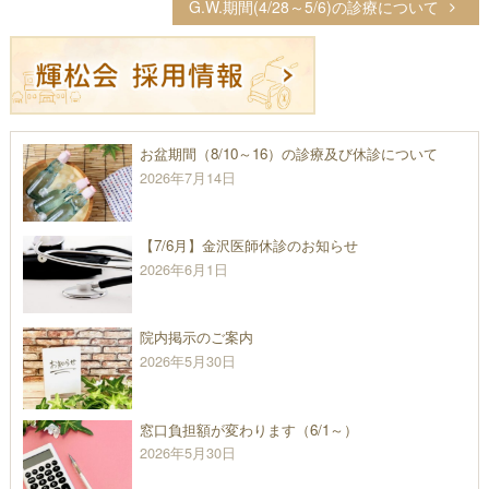
G.W.期間(4/28～5/6)の診療について
ナ
ビ
ゲ
ー
シ
お盆期間（8/10～16）の診療及び休診について
ョ
2026年7月14日
ン
【7/6月】金沢医師休診のお知らせ
2026年6月1日
院内掲示のご案内
2026年5月30日
窓口負担額が変わります（6/1～）
2026年5月30日