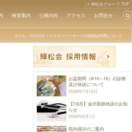
輝松会グループ TOP
内
検査案内
心療内科
アクセス
お問合せ
ホーム
最新情報
マイナンバーカードの保険証利用について
お盆期間（8/10～16）の診療
及び休診について
2026年7月14日
【7/6月】金沢医師休診のお知
らせ
2026年6月1日
院内掲示のご案内