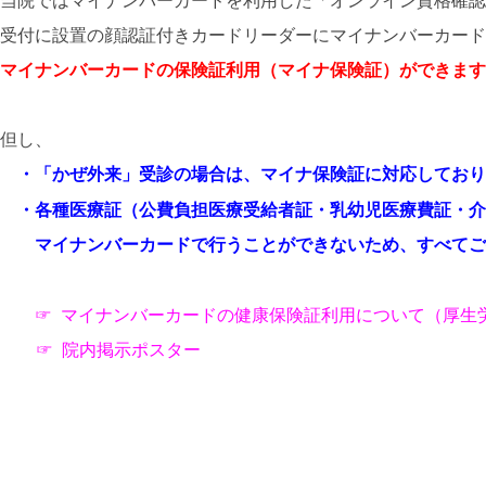
療
受付に設置の顔認証付きカードリーダーにマイナンバーカード
法
マイナンバーカードの保険証利用（
マイナ保険証）ができます
人
輝
但し、
松
・「かぜ外来」受診の場合は、マイナ保険証に対応しており
会
・各種医療証（公費負担医療受給者証・乳幼児医療費証・介
グ
マイナンバーカードで行うことができないため、すべてご
ル
ー
☞ マイナンバーカードの健康保険証利用について（厚生
プ
☞ 院内掲示ポスター