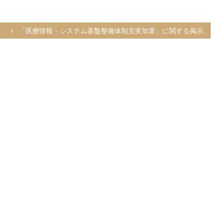
投
「医療情報・システム基盤整備体制充実加算」に関する掲示
稿
ナ
ビ
ゲ
ー
シ
ョ
ン