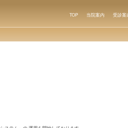
TOP
当院案内
受診案
システム」の 運用を開始しております。