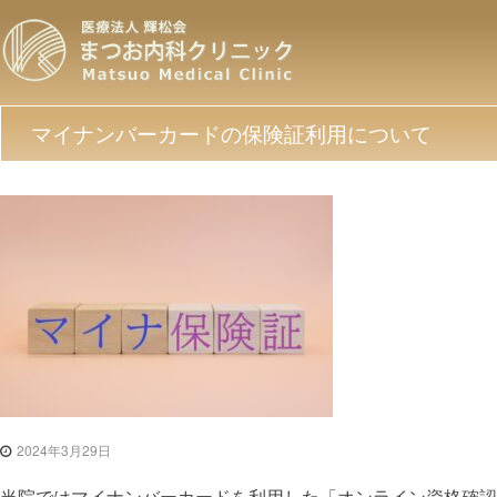
コ
ま
ン
テ
つ
ン
お
ツ
マイナンバーカードの保険証利用について
へ
内
ス
科
キ
ッ
ク
プ
リ
ニ
ッ
ク
|
2024年3月29日
医
当院ではマイナンバーカードを利用した「オンライン資格確認