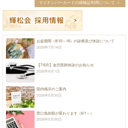
マイナンバーカードの保険証利用について
ナ
ビ
ゲ
ー
シ
お盆期間（8/10～16）の診療及び休診について
ョ
2026年7月14日
ン
【7/6月】金沢医師休診のお知らせ
2026年6月1日
院内掲示のご案内
2026年5月30日
窓口負担額が変わります（6/1～）
2026年5月30日