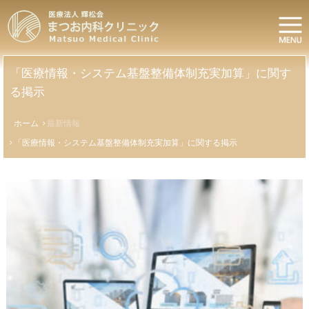
コ
ま
ン
つ
テ
ン
お
ツ
「医療情報・システム基盤整備体制充実加算」に関す
内
へ
る掲示
科
ス
キ
ク
ホーム
最新情報
ッ
リ
「医療情報・システム基盤整備体制充実加算」に関する掲示
プ
ニ
ッ
ク
|
医
療
法
人
輝